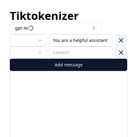
Tiktokenizer
gpt-4o
Add message